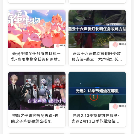
怎么搭配
2025年情人节主题卡池抽取
建议
奇蛋生物全任务所需材料一
燕云十六声佛灯长明任务攻
览-奇蛋生物全任务所需材料
略方法-燕云十六声佛灯长明
是什么
任务怎么做
神隐之子阵容搭配思路-神
光遇2.13季节蜡烛在哪里-
隐之子阵容要怎么搭配
光遇2月13日季节蜡烛位置
攻略