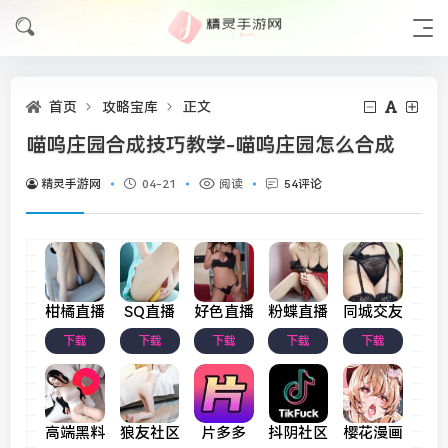
首页
攻略宝库
正文
喵呜庄园合成技巧教学-喵呜庄园怎么合成
精灵手游网
04-21
阅读
54评论
柑橘直播
SQ直播
好色直播
粉蝶直播
同城交友
下载
下载
下载
下载
下载
高端黑料
狼友社区
片多多
抖阴社区
樱花漫画