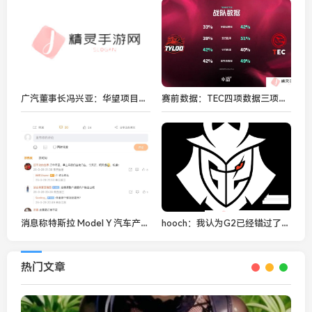
广汽董事长冯兴亚：华望项目面向 30 万级市场，产品定义由华为主导
赛前数据：TEC四项数据三项领先，进攻端效率更胜一筹
消息称特斯拉 Model Y 汽车产线“这两天停工，预计下个月 7 号再开工”
hooch：我认为G2已经错过了签约siuhy的最佳时机
热门文章