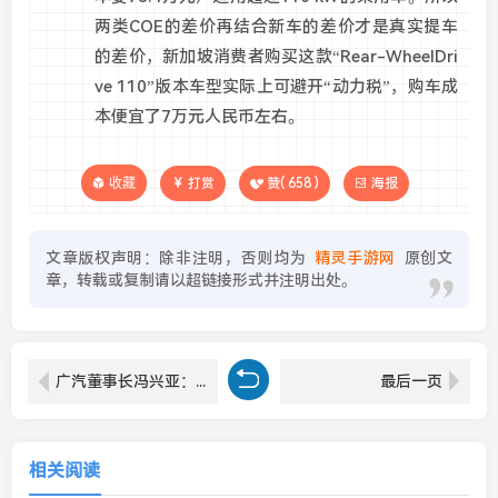
两类COE的差价再结合新车的差价才是真实提车
的差价，新加坡消费者购买这款“Rear-WheelDri
ve 110”版本车型实际上可避开“动力税”，购车成
本便宜了7万元人民币左右。
收藏
打赏
赞(
658
)
海报
文章版权声明：除非注明，否则均为
精灵手游网
原创文
章，转载或复制请以超链接形式并注明出处。
广汽董事长冯兴亚：华望项目面向 30 万级市场，产品定义由华为主导
最后一页
相关阅读