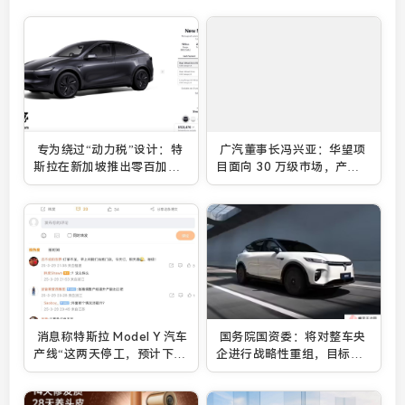
专为绕过“动力税”设计：特
广汽董事长冯兴亚：华望项
斯拉在新加坡推出零百加速
目面向 30 万级市场，产品
9.6 秒的焕新 Model Y 汽车
定义由华为主导
110 kW 后驱版
消息称特斯拉 Model Y 汽车
国务院国资委：将对整车央
产线“这两天停工，预计下个
企进行战略性重组，目标打
月 7 号再开工”
造世界一流汽车集团