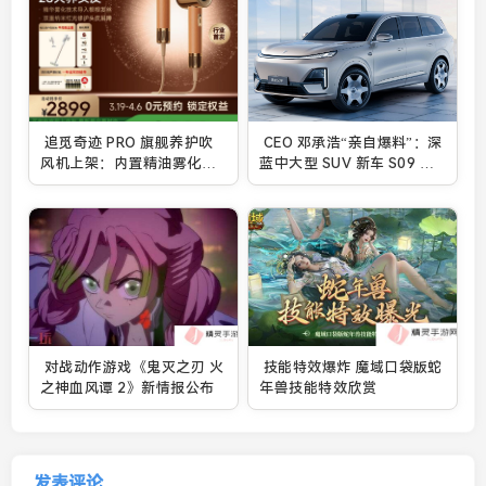
追觅奇迹 PRO 旗舰养护吹
CEO 邓承浩“亲自爆料”：深
风机上架：内置精油雾化
蓝中大型 SUV 新车 S09 售
器，2899 元
30 万-35 万元
对战动作游戏《鬼灭之刃 火
技能特效爆炸 魔域口袋版蛇
之神血风谭 2》新情报公布
年兽技能特效欣赏
发表评论