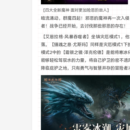
【四大全新魔神 面对更加险恶的敌人】
暗流涌动，群魔四起！邪恶的魔神再一次入侵
者！战争已经开始，去讨伐那些邪恶的存在！
【艾恩拉格·风暴吞噬者】坐镇灾厄模式1，
落。【摄魂之息·尤斯玛】同样是灾厄模式1
模式2中的【霜银之镜·泽克伦德】是能将寒
能够轻松驾驭水的力量，将自己护卫的密不透
降临庇护之地，只有勇气与智慧并存的冒险者