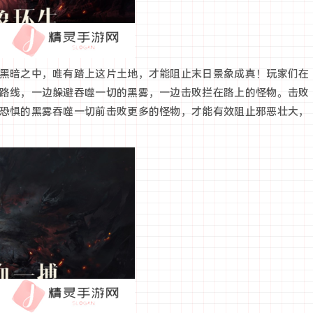
黑暗之中，唯有踏上这片土地，才能阻止末日景象成真！玩家们在
路线，一边躲避吞噬一切的黑雾，一边击败拦在路上的怪物。击败
恐惧的黑雾吞噬一切前击败更多的怪物，才能有效阻止邪恶壮大，