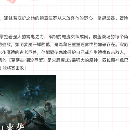
，觊觎着庇护之地的迪亚波罗从未放弃他的野心！拿起武器，冒险
他掌控着强大的雷电之力，编织的电流交织成网，覆盖战场的每个角
下的强敌，如同梦魇一样的他，是隐藏在重重迷雾中的邪恶存在。灾厄
冰化作魔镜的古老巨兽，他能驱使寒冰保护自己或产生镜像攻击敌人。
风的【莫萨古·潮汐巨蟹】是灾厄模式3最强大的魔神。四位魔神现已
才能将其击败！