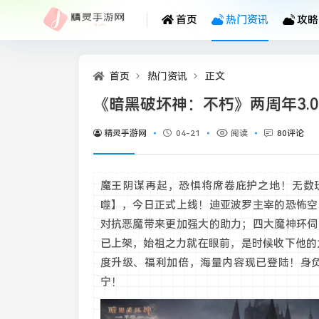
首页
热门资讯
攻略
首页
热门资讯
正文
《暗黑破坏神：不朽》两周年3.
精灵手游网
04-21
阅读
80评论
魔王阴谋再起，恐惧将席卷庇护之地！无数玩
噬】，今日正式上线！迪亚波罗主宰的恐怖空
对抗恶魔带来更加强大的助力；四大魔神环伺
已上架，始祖之力就在眼前，是时候收下他的力量
度升级、福利加倍，海量内容现已登陆！身
宁！