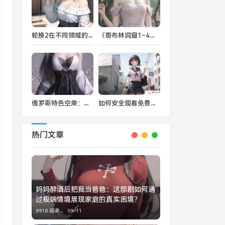
轮换2在不同领域的应用：如何通过优化资源分配提升效率？
《哥布林洞窟1~4》：一个充满冒险与战斗的地下世界，如何挑战哥布林的威胁？
俄罗斯特色空乘：如何在全球航空市场中展现独特魅力？
如何安全观看免费的Awwww7777片：避开风险，选择靠谱资源平台
热门文章
妈妈醉酒后把我当爸爸：这部剧如何通
过极端情境展现家庭的真实困境？
8918 阅读 ，
09-11