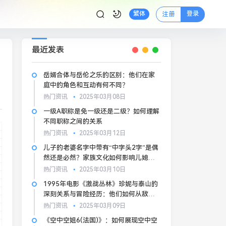
登录
繁体
注册
最近发表
岳婿合体与岳伦之乐的区别：他们在家
庭中的角色和互动有何不同？
热门资讯
2025年03月08日
一级A职称是免一级还是二级？如何理解
不同职称之间的关系
热门资讯
2025年03月12日
儿子的老婆名字中带有“中字头2字”是偶
然还是必然？家族文化如何影响儿媳的
角色定位？
热门资讯
2025年03月10日
1995年电影《激战丛林》珍妮与泰山的
深刻关系与冒险经历：他们如何从敌人
变为伙伴？
热门资讯
2025年03月09日
《空中空姐6(法国)》：如何展现空中空