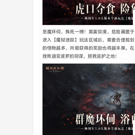
恶魔环伺，殊死一搏！黑雾弥漫，危险藏匿于
进入【魔狱迷踪】玩法区域后，需要合理规划
的怪物越多，所能获得的奖励也将越丰厚。在
挫败迪亚波罗的阴谋，拯救庇护之地！