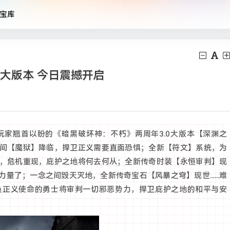
宝库
0大版本 今日震撼开启
家翘首以盼的《暗黑破坏神：不朽》两周年3.0大版本【深渊之
间【魔狱】降临，捍卫正义需要直面恐惧；全新【符文】系统，为
，危机重现，庇护之地将何去何从；全新传奇时装【永恒审判】现
了；一念之间毁天灭地，全新传奇宝石【风暴之穹】现世......难
负正义使命的勇士将审判一切邪恶势力，捍卫庇护之地的和平与安