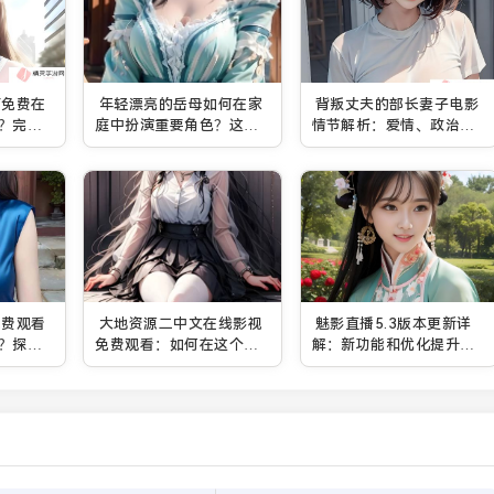
画免费在
年轻漂亮的岳母如何在家
背叛丈夫的部长妻子电影
？完全
庭中扮演重要角色？这四
情节解析：爱情、政治与
的技巧
个方面不可忽视
责任的复杂纠葛
免费观看
大地资源二中文在线影视
魅影直播5.3版本更新详
？探索
免费观看：如何在这个平
解：新功能和优化提升你
电影方
台上找到你喜欢的影视资
的直播体验
源并畅享高清观影体验？