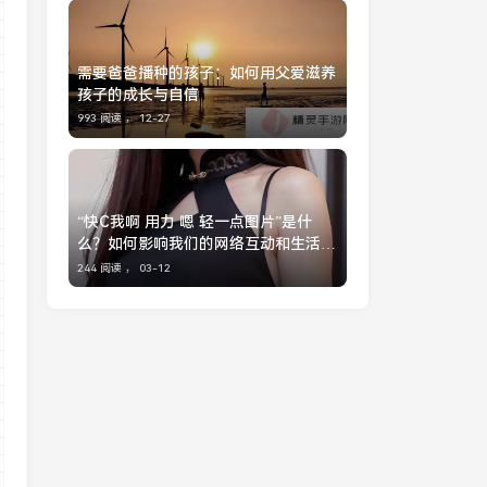
需要爸爸播种的孩子：如何用父爱滋养
孩子的成长与自信
993 阅读 ，
12-27
“快C我啊 用力 嗯 轻一点图片”是什
么？如何影响我们的网络互动和生活方
式？
244 阅读 ，
03-12