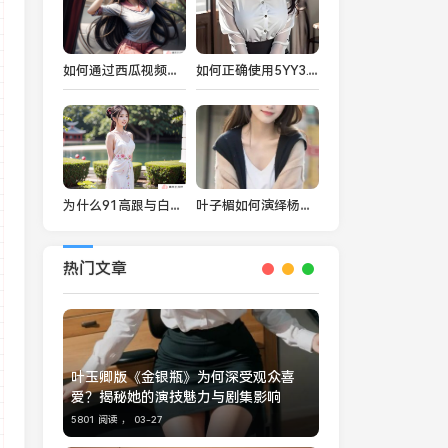
如何通过西瓜视频免费观看樱花电影大全？值得一试的观影技巧与平台推荐
如何正确使用5YY3.CNV7Y7.CC代码？解析它在网络中的重要作用与安全性保障
为什么91高跟与白丝搭配如此吸引人？时尚达人推荐的完美搭配技巧
叶子楣如何演绎杨贵妃的传奇一生？揭秘《杨贵妃秘史》背后的历史与艺术
热门文章
叶玉卿版《金银瓶》为何深受观众喜
爱？揭秘她的演技魅力与剧集影响
5801 阅读 ，
03-27