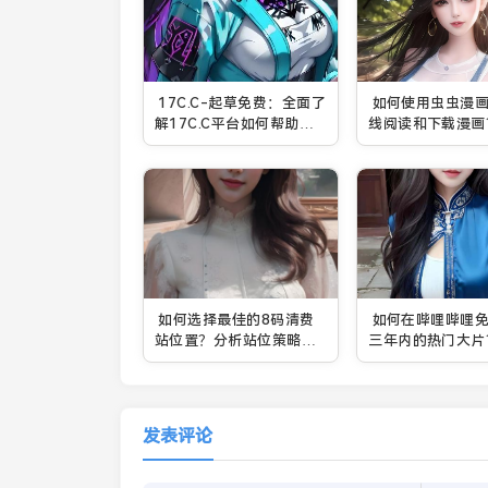
17C.C-起草免费：全面了
如何使用虫虫漫
解17C.C平台如何帮助用
线阅读和下载漫画
户轻松起草各类文书
免费享受海量资源
如何选择最佳的8码清费
如何在哔哩哔哩
站位置？分析站位策略与
三年内的热门大片
实际操作
最完整的免费观看
式
发表评论