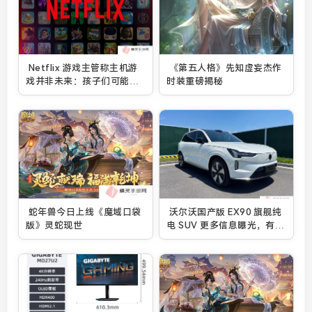
Netflix 游戏主管称主机游
《第五人格》先知虚妄杰作
戏并非未来：孩子们可能不
时装重磅揭秘
再梦想拥有一台 PS6
蛇年兽今日上线《魔域口袋
沃尔沃国产版 EX90 旗舰纯
版》灵蛇现世
电 SUV 更多信息曝光，有望
今年上市