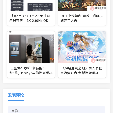
技嘉“MO27U2”27 英寸显
开工上线福利 魔域口袋版祝
示器开售：4K 240Hz QD-
您开工大吉
OLED + 双 5W 扬声器，
5489 元
三星发布冰箱“新技能”：一
《拂晓胜利之刻》情人节版
句“嗨，Bixby”帮你找到手机
本浪漫开启 全新换装登场
发表评论