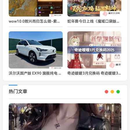
wow10.0败兴而归怎么做-索泰克在哪
蛇年兽今日上线《魔域口袋版》灵蛇现世
沃尔沃国产版 EX90 旗舰纯电 SUV 更多信息曝光，有望今年上市
奇迹暖暖3月兑换码 奇迹暖暖3月兑换码最新2025
热门文章