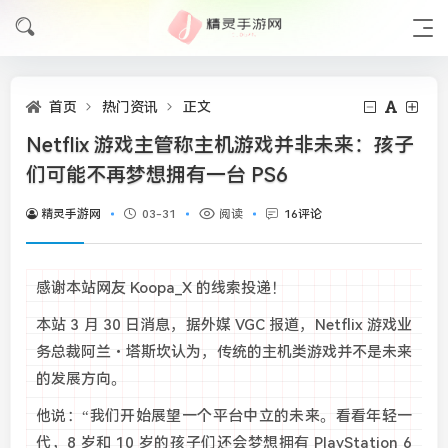
首页
热门资讯
正文
Netflix 游戏主管称主机游戏并非未来：孩子
们可能不再梦想拥有一台 PS6
精灵手游网
03-31
阅读
16评论
感谢本站网友 Koopa_X 的线索投递！
本站 3 月 30 日消息，据外媒 VGC 报道，Netflix 游戏业
务总裁阿兰・塔斯坎认为，传统的主机类游戏并不是未来
的发展方向。
他说：“我们开始展望一个平台中立的未来。看看年轻一
代，8 岁和 10 岁的孩子们还会梦想拥有 PlayStation 6