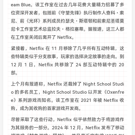
eam Blue。该工作室在过去几年花费大量精力招募了多
位资深开发者，包括前《守望先锋》执行制作人查科・索
尼、前《光环》系列成员约瑟夫・斯塔顿和前索尼圣塔莫
尼卡工作室艺术总监拉夫・格拉塞蒂。据报道，这三人都
在工作室关闭后离开了 Netflix。
紧接着，Netflix 在 11 月移除了几乎所有互动特辑，这
些特辑类似于分支故事，玩家的选择决定故事的走向。到
12 月 1 日，Netflix 共移除了 24 部互动特辑中的 20
部。
上个月有报道称，Netflix 还裁掉了 Night School Studi
o 的多名员工，Night School Studio 以开发《Oxenfre
e》系列游戏而知名。该工作室在 2021 年被 Netflix 收
购，成为其收购的首家游戏开发商。
尽管采取了这些行动，Netflix 似乎依然致力于将游戏作
为其服务的一部分。2024 年 12 月，Netflix 发布了移动