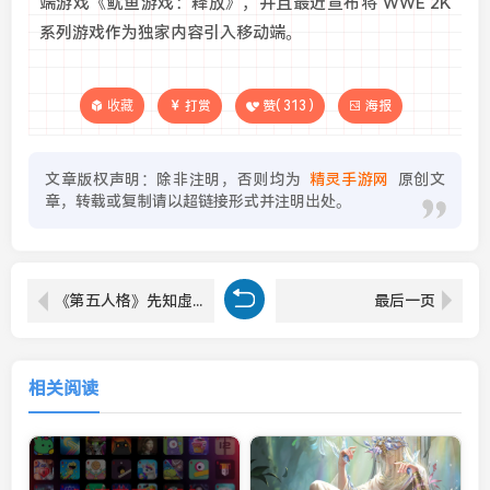
端游戏《鱿鱼游戏：释放》，并且最近宣布将 WWE 2K
系列游戏作为独家内容引入移动端。
收藏
打赏
赞(
313
)
海报
文章版权声明：除非注明，否则均为
精灵手游网
原创文
章，转载或复制请以超链接形式并注明出处。
《第五人格》先知虚妄杰作时装重磅揭秘
最后一页
相关阅读