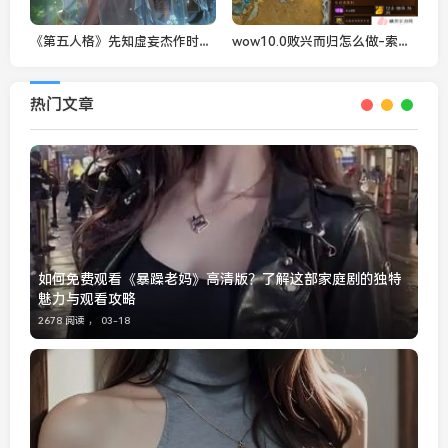
《第五人格》先知虚妄杰作时装重磅揭秘
wow10.0败兴而归怎么做-索泰克在哪
热门文章
如何免费观看《暴躁老妈》高清版？了解这部家庭剧的独特
魅力与观看攻略
2678 阅读 ，
03-18