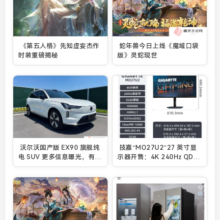
《第五人格》先知虚妄杰作
蛇年兽今日上线《魔域口袋
时装重磅揭秘
版》灵蛇现世
沃尔沃国产版 EX90 旗舰纯
技嘉“MO27U2”27 英寸显
电 SUV 更多信息曝光，有望
示器开售：4K 240Hz QD-
今年上市
OLED + 双 5W 扬声器，
5489 元